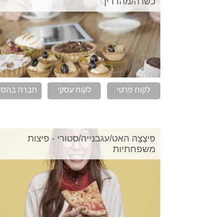
כשרה/מהדרין
לקוח פרטי
לקוח עסקי
חברה בהסד
פִּיצָצָהּ האט/עגבנייה/סטורי - פיצות
משפחתיות