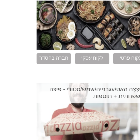
קוח פרטי
לקוח עסקי
חברה בהסדר
ִיצָצָהּ האט/עגבנייה/שמש/סטורי - פיצה
פחתית + תוספות