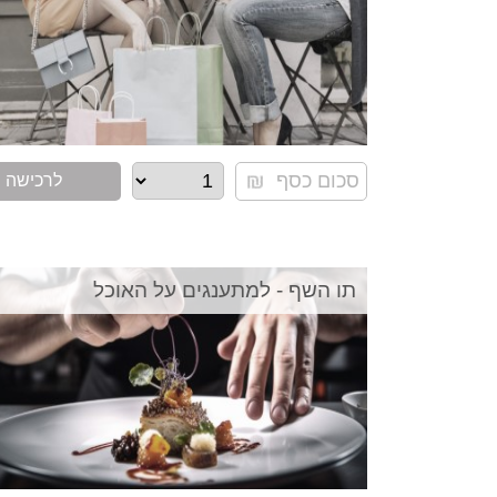
לרכישה
תו השף - למתענגים על האוכל