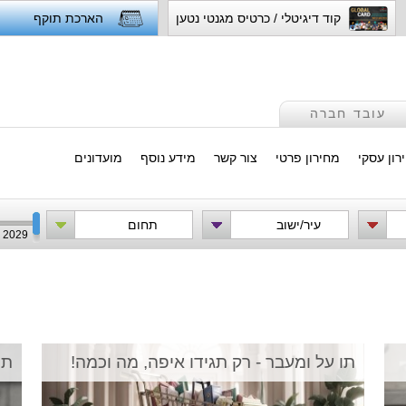
קוד דיגיטלי / כרטיס מגנטי נטען
הארכת תוקף
עובד חברה
רון עסקי
מחירון פרטי
צור קשר
מידע נוסף
מועדונים
עיר/ישוב
תחום
2029
תו על ומעבר - רק תגידו איפה, מה וכמה!
תו