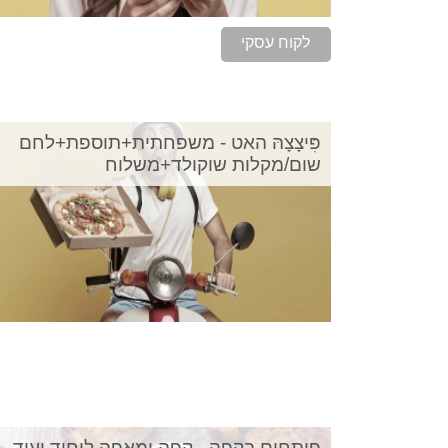
לקוח עסקי
פִּיצָצָהּ האט - משפחתית+תוספת+לחם
שום/מקלות שוקולד+משלוח
פותחים בקפה - קפה ומאפה ליחיד ועוד...