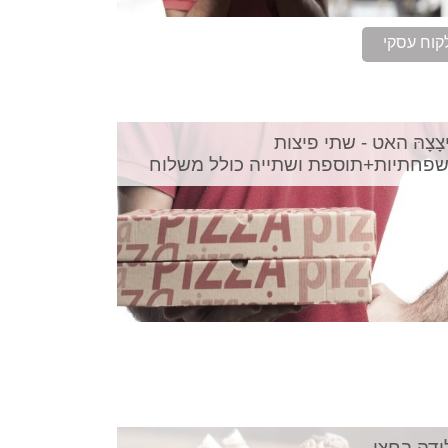
קוח עסקי
ִיצָצָהּ האט - שתי פיצות
פחתיות+תוספת ושתייה כולל משלוח
ידה בחצי