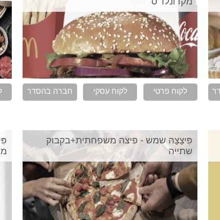
מקדונלד'ס
ר
לקוח פרטי
לקוח עסקי
חברה בהסדר
ל
פִּיצָצָהּ שמש - פיצה משפחתית+בקבוק
פּ
שתייה
מש