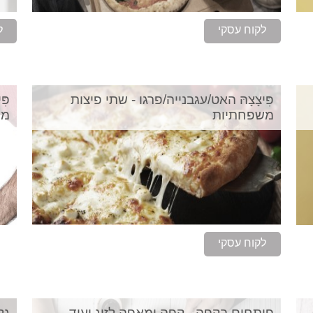
לקוח עסקי
ל
פִּיצָצָהּ האט/עגבנייה/פרגו - שתי פיצות
פּ
משפחתיות
מש
לקוח עסקי
פותחים בקפה - קפה ומאפה לזוג ועוד...
גל