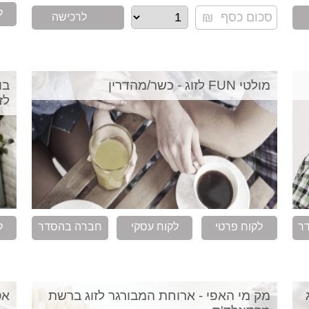
ל
לרכישה
מולטי FUN לזוג - כשר/מהדרין
בו
לז
ר
לקוח פרטי
לקוח עסקי
חברה בהסדר
ל
מק מי האפי - ארוחת המבורגר לזוג ברשת
אס